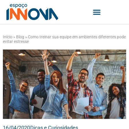
Início
»
Blog
»
Como treinar sua equipe em ambientes diferentes pode
evitar estresse
16/04/2020
Dicas e Curiosidades